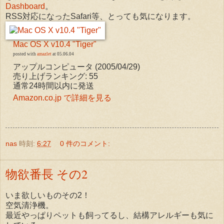
Dashboard
。
RSS対応になったSafari等、とっても気になります。
Mac OS X v10.4 "Tiger"
posted with
amazlet
at 05.06.04
アップルコンピュータ (2005/04/29)
売り上げランキング: 55
通常24時間以内に発送
Amazon.co.jp で詳細を見る
nas
時刻:
6:27
0 件のコメント:
物欲番長 その2
いま欲しいものその2！
空気清浄機。
最近やっぱりペットも飼ってるし、結構アレルギーも気に