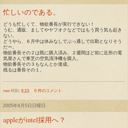
忙しいのである。
どうも忙しくて、物欲番長が実行できない！
うむ、通販、ましてやヤフオクなどではもう買う気も起き
ない。
どうやら、６月中は休みなしでぶっ通しで出勤となりそう
だー。
物欲番長その２は既に購入済み。２週間ほど前に近所の電
気屋さんで東芝の空気清浄機を購入。
物欲番長その３もなんとか達成。
残るは番長その１。
nas
時刻:
9:23
0 件のコメント:
2005年6月5日日曜日
appleがintel採用へ？