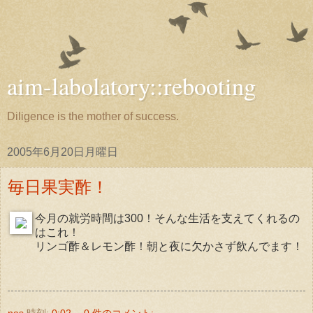
aim-labolatory::rebooting
Diligence is the mother of success.
2005年6月20日月曜日
毎日果実酢！
今月の就労時間は300！そんな生活を支えてくれるの
はこれ！
リンゴ酢＆レモン酢！朝と夜に欠かさず飲んでます！
nas
時刻:
0:02
0 件のコメント: