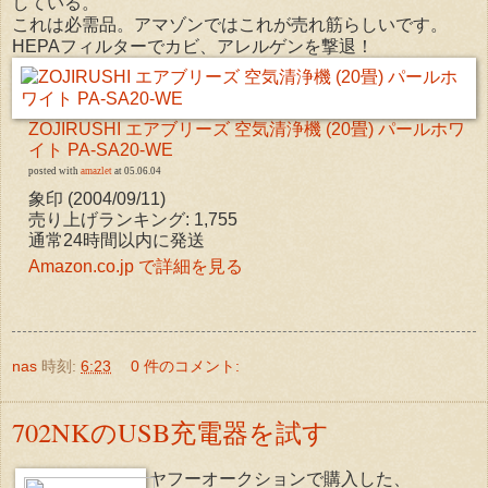
している。
これは必需品。アマゾンではこれが売れ筋らしいです。
HEPAフィルターでカビ、アレルゲンを撃退！
ZOJIRUSHI エアブリーズ 空気清浄機 (20畳) パールホワ
イト PA-SA20-WE
posted with
amazlet
at 05.06.04
象印 (2004/09/11)
売り上げランキング: 1,755
通常24時間以内に発送
Amazon.co.jp で詳細を見る
nas
時刻:
6:23
0 件のコメント:
702NKのUSB充電器を試す
ヤフーオークションで購入した、