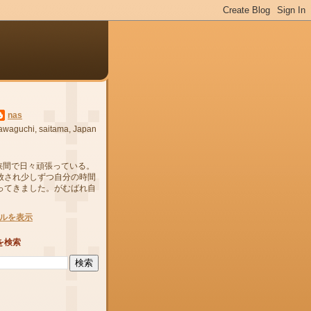
nas
awaguchi, saitama, Japan
狭間で日々頑張っている。
放され少しずつ自分の時間
ってきました。がむばれ自
ルを表示
を検索