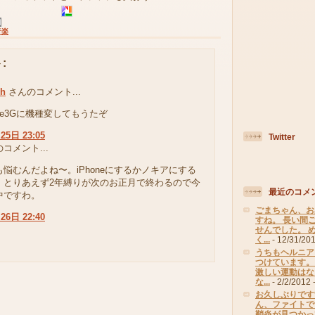
音楽
:
ch
さんのコメント...
one3Gに機種変してもうたぞ
25日 23:05
Twitter
コメント...
悩むんだよね〜。iPhoneにするかノキアにする
。とりあえず2年縛りが次のお正月で終わるので今
最近のコメ
中ですわ。
ごまちゃん、お
26日 22:40
すね。 長い間
せんでした。 
く...
- 12/31/20
うちもヘルニア
つけています。
激しい運動はな
な...
- 2/2/2012
-
お久しぶりです*
ん、ファイトで
鞘炎が見つかって