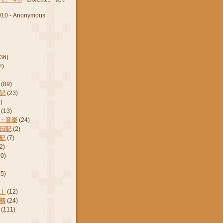
010
- Anonymous
(36)
2)
(89)
記
(23)
)
(13)
・音楽
(24)
日記
(2)
記
(7)
2)
50)
15)
！
(12)
籍
(24)
(111)