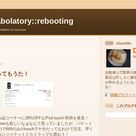
abolatory::rebooting
e mother of success.
AboutMe
k
曜日
自動車とIT業界の
h買ってもうた！
最近は忙しさに解
が作れるようにな
分！
詳細プロフィー
このブログ
済み品コーナーに39%OFFなiPod touch 8GBを発見！
でiPhoneも欲しいなぁなんて思っていましたが、パケット
でWifiのみのtouchで十分だってなわけで注文。早く
コンジャケットとストラップも買おう！