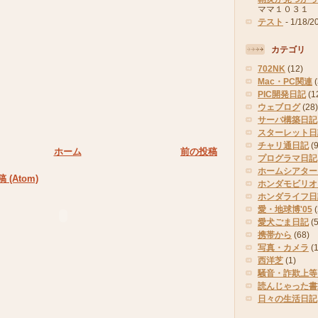
ママ１０３１
テスト
- 1/18/2
カテゴリ
702NK
(12)
Mac・PC関連
PIC開発日記
(1
ウェブログ
(28)
サーバ構築日記
スターレット日
チャリ通日記
(9
ホーム
前の投稿
プログラマ日記
ホームシアター
(Atom)
ホンダモビリオ
ホンダライフ日
愛・地球博'05
(
愛犬ごま日記
(
携帯から
(68)
写真・カメラ
(
西洋芝
(1)
騒音・詐欺上等
読んじゃった書
日々の生活日記