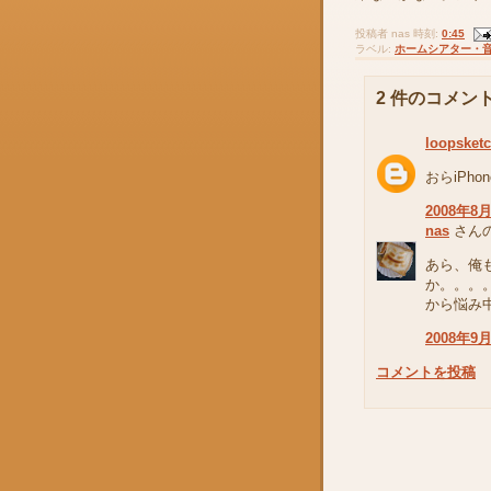
投稿者
nas
時刻:
0:45
ラベル:
ホームシアター・
2 件のコメント
loopsket
おらiPh
2008年8月
nas
さんの
あら、俺も
か。。。
から悩み
2008年9月
コメントを投稿