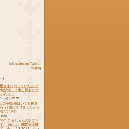
follow me on Twitter
twilog
ント
星さまになっていたんで
ご無沙汰して申し訳ありま
めいにそっ
15
- めいママ
とか関節系はいつも気を
もう7歳になりましたから
るだけさせ
 nas
^^* ごまちゃんのお父さ
す！ めいは、関節炎＆腱
、今...
- 2/3/2011
- めい