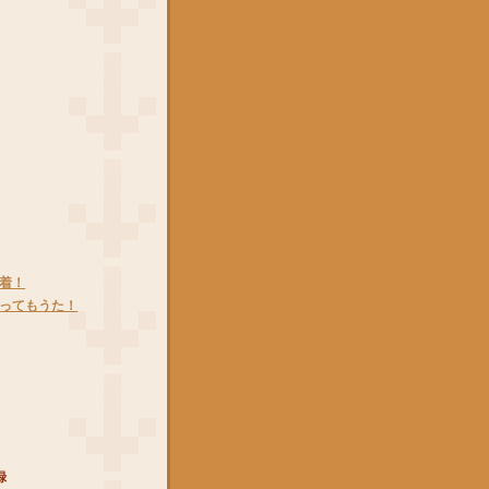
h到着！
ch買ってもうた！
録