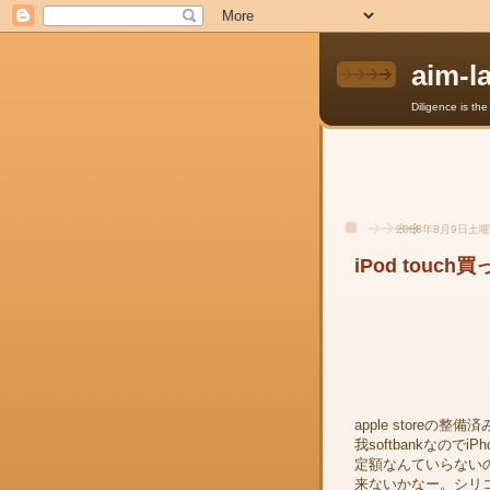
aim-l
Diligence is th
2008年8月9日土
iPod touc
apple storeの整備
我softbankなの
定額なんていらないの
来ないかなー。シリ