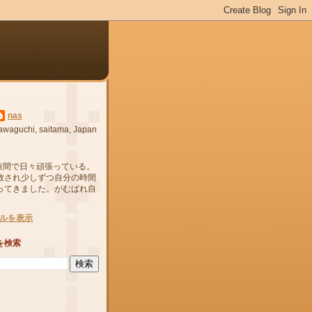
nas
awaguchi, saitama, Japan
狭間で日々頑張っている。
放され少しずつ自分の時間
ってきました。がむばれ自
ルを表示
を検索