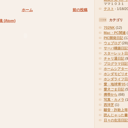
ママ１０３１
テスト
- 1/18/2
ホーム
前の投稿
カテゴリ
(Atom)
702NK
(12)
Mac・PC関連
PIC開発日記
(1
ウェブログ
(28)
サーバ構築日記
スターレット日
チャリ通日記
(9
プログラマ日記
ホームシアター
ホンダモビリオ
ホンダライフ日
愛・地球博'05
(
愛犬ごま日記
(
携帯から
(68)
写真・カメラ
(
西洋芝
(1)
騒音・詐欺上等
読んじゃった書
日々の生活日記