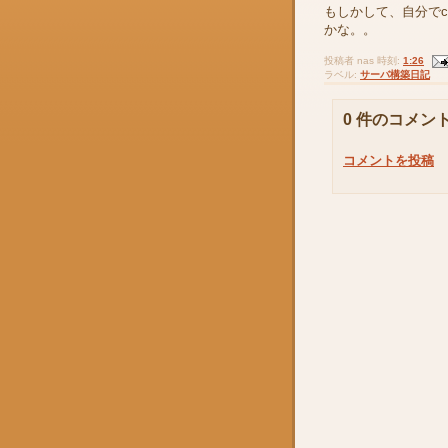
もしかして、自分でc
かな。。
投稿者
nas
時刻:
1:26
ラベル:
サーバ構築日記
0 件のコメント
コメントを投稿