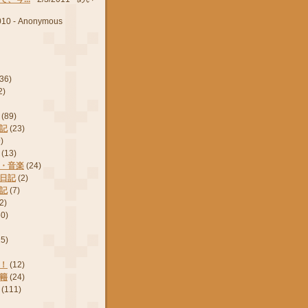
010
- Anonymous
(36)
2)
(89)
記
(23)
)
(13)
・音楽
(24)
日記
(2)
記
(7)
2)
50)
15)
！
(12)
籍
(24)
(111)