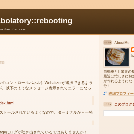
abolatory::rebooting
e mother of success.
AboutMe
k
土曜日
自動車とIT業界の
最近は忙しさに解
が作れるようにな
eQuartzのコントロールパネルにWebalizerが選択できるよう
分！
が、以下のようなメッセージ表示されてエラーになっ
詳細プロフィー
dex.html
このブログ
体はインストールされているようなので、ターミナルから一発
w/usageにログが吐き出されているではありませんか！