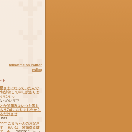
follow me on Twitter
twilog
ント
星さまになっていたんで
ご無沙汰して申し訳ありま
めいにそっ
15
- めいママ
とか関節系はいつも気を
もう7歳になりましたから
るだけさせ
 nas
^^* ごまちゃんのお父さ
す！ めいは、関節炎＆腱
、今...
- 2/3/2011
- めい