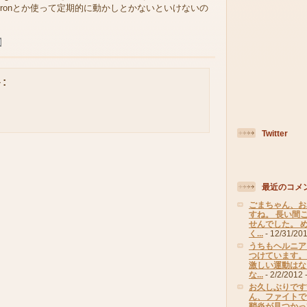
ronとか使って定期的に動かしとかないといけないの
:
Twitter
最近のコメ
ごまちゃん、お
すね。 長い間
せんでした。 
く...
- 12/31/20
うちもヘルニア
つけています。
激しい運動はな
な...
- 2/2/2012
-
お久しぶりです*
ん、ファイトで
鞘炎が見つかって