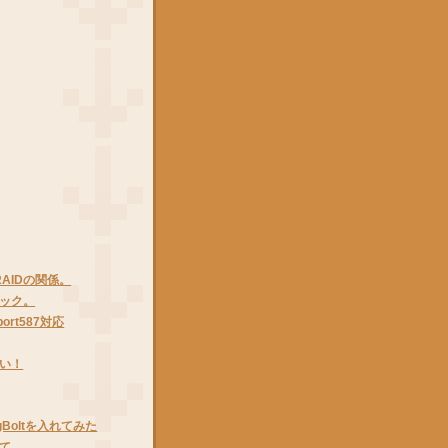
とRAIDの関係。
ック。
 port587対応
たい！
ngBoltを入れてみた
て。