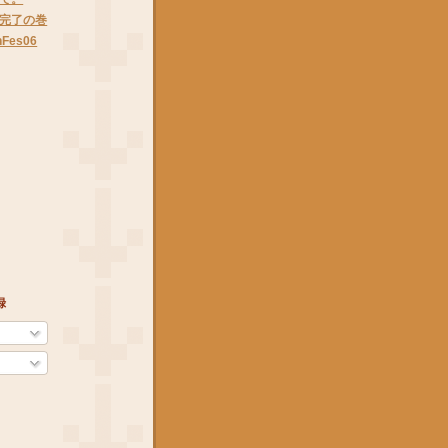
完了の巻
nFes06
録