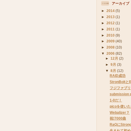
アーカイブ
►
2014
(5)
►
2013
(1)
►
2012
(1)
►
2011
(1)
►
2010
(9)
►
2009
(40)
►
2008
(10)
▼
2006
(82)
►
12月
(2)
►
9月
(3)
▼
8月
(12)
RAID成功
StronBolt
フジファブリ
submission
1‐0だ！
picoを使い
Webalizer？
祝!7000曲
RaQにStro
生まれて初め