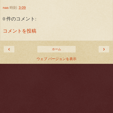
nas
時刻:
3:09
0 件のコメント:
コメントを投稿
‹
›
ホーム
ウェブ バージョンを表示