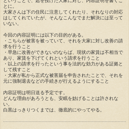
ということで、匙を投げた大家に対し、内容証明を書くこ
とに。
大家さんは下の住民に注意してくれたり、それなりの対応
はしてくれていたが、そんなこんなでまだ解決には至って
いない。
今回の内容証明には以下の目的がある。
・こちらが被害を被っていて、それを大家に対し改善の請
求を行うこと
・早急に改善ができないのならば、現状の家賃は不相当で
あり、家賃を下げてくれという請求を行うこと
・以上の請求を行ったという事を法的な効力がある証拠と
して残すこと
・大家が私から正式な被害届を申告されたことで、それを
元に強制退去などの手続きが行えるようにすること
内容証明は明日送る予定です。
どんな理由があろうとも、安眠を妨げることは許されな
い。
白黒はっきりつくまでは、徹底的にやってやる。