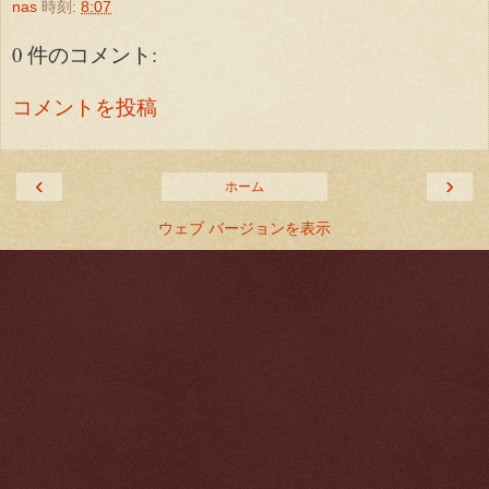
nas
時刻:
8:07
0 件のコメント:
コメントを投稿
‹
›
ホーム
ウェブ バージョンを表示