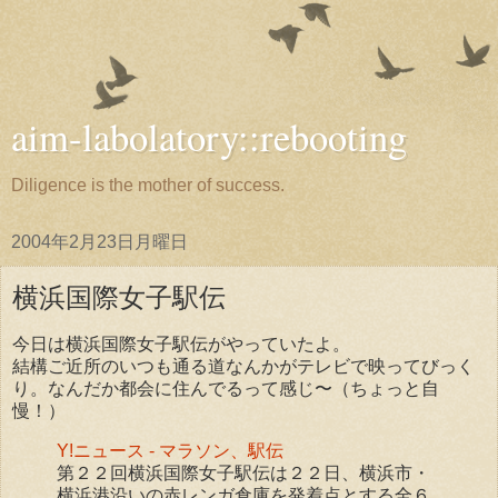
aim-labolatory::rebooting
Diligence is the mother of success.
2004年2月23日月曜日
横浜国際女子駅伝
今日は横浜国際女子駅伝がやっていたよ。
結構ご近所のいつも通る道なんかがテレビで映ってびっく
り。なんだか都会に住んでるって感じ〜（ちょっと自
慢！）
Y!ニュース - マラソン、駅伝
第２２回横浜国際女子駅伝は２２日、横浜市・
横浜港沿いの赤レンガ倉庫を発着点とする全６