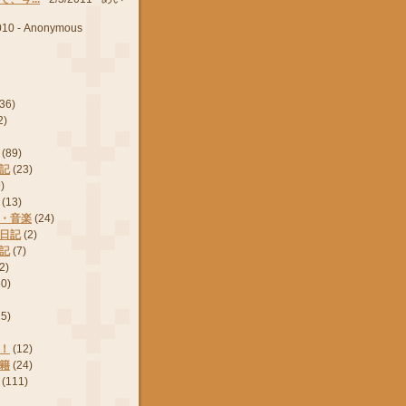
010
- Anonymous
(36)
2)
(89)
記
(23)
)
(13)
・音楽
(24)
日記
(2)
記
(7)
2)
50)
15)
！
(12)
籍
(24)
(111)