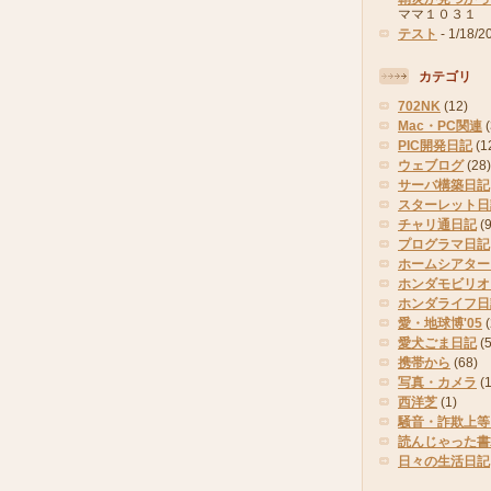
ママ１０３１
テスト
- 1/18/2
カテゴリ
702NK
(12)
Mac・PC関連
PIC開発日記
(1
ウェブログ
(28)
サーバ構築日記
スターレット日
チャリ通日記
(9
プログラマ日記
ホームシアター
ホンダモビリオ
ホンダライフ日
愛・地球博'05
(
愛犬ごま日記
(
携帯から
(68)
写真・カメラ
(
西洋芝
(1)
騒音・詐欺上等
読んじゃった書
日々の生活日記