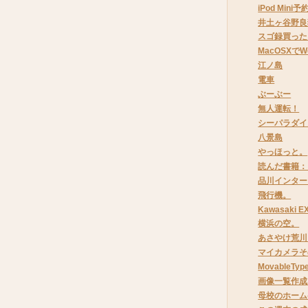
iPod Min
井土ヶ谷野良
スゴ録買った
MacOSXでW
江ノ島
電車
ぶーぶー
無人運転！
シーパラダイ
八景島
やっほっと。
読んだ書籍：
品川インター
飛行機。
Kawasaki E
横浜の空。
あさやけ荒川
マイカメラそ
MovableT
画像一覧作成
母校のホーム