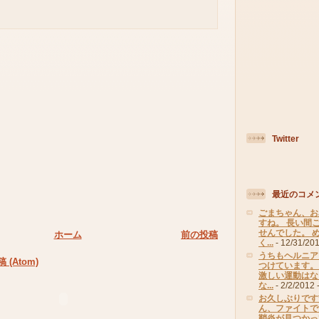
Twitter
最近のコメ
ごまちゃん、お
すね。 長い間
せんでした。 
ホーム
前の投稿
く...
- 12/31/20
うちもヘルニア
(Atom)
つけています。
激しい運動はな
な...
- 2/2/2012
-
お久しぶりです*
ん、ファイトで
鞘炎が見つかって