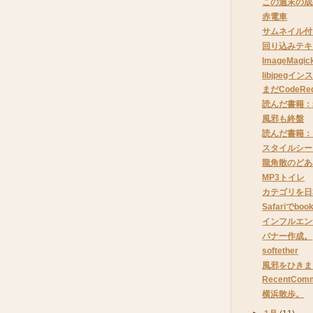
この週末の成
赤電車
サムネイル付
回り込みテキ
ImageMagic
libjpegイ
まだCodeRe
読んだ書籍：
風邪も終盤
読んだ書籍：
スタイルシー
龍角散のどあ
MP3トイレ
カテゴリを日
Safariでbook
インフルエン
バナー作成。
softether
風邪をひきま
RecentCo
横浜散歩。