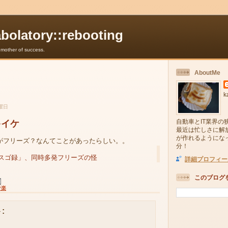
abolatory::rebooting
e mother of success.
AboutMe
k
土曜日
自動車とIT業界の
ゃイケ
最近は忙しさに解
が作れるようにな
がフリーズ？なんてことがあったらしい。。
分！
スゴ録」、同時多発フリーズの怪
詳細プロフィー
このブログ
音楽
: