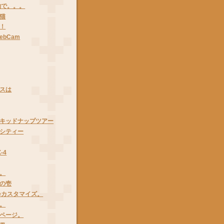
i予約で。。。
猫
！
ebCam
スは
キッドナップツアー
シティー
X-4
。
の壱
ypeカスタマイズ。
。
ページ。