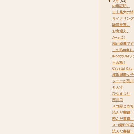
▼
2月
(63)
内容証明。
史上最大の情
サイクリング
騒音被害。
お出迎え。
かっぱ！
梅が綺麗です
このiBook
IPodのCM
不合格！
Crystal Kay
横浜国際女子
ソニーが品川
とん汁
ひなまつり
西川口
スゴ録とめち
読んだ書籍：
読んだ書籍：
スゴ録EPG
読んだ書籍：