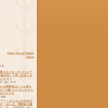
follow me on Twitter
twilog
ント
星さまになっていたんで
ご無沙汰して申し訳ありま
めいにそっ
15
- めいママ
とか関節系はいつも気を
もう7歳になりましたから
るだけさせ
 nas
^^* ごまちゃんのお父さ
す！ めいは、関節炎＆腱
、今...
- 2/3/2011
- めい