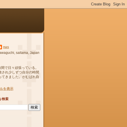
nas
awaguchi, saitama, Japan
狭間で日々頑張っている。
放され少しずつ自分の時間
ってきました。がむばれ自
ルを表示
を検索