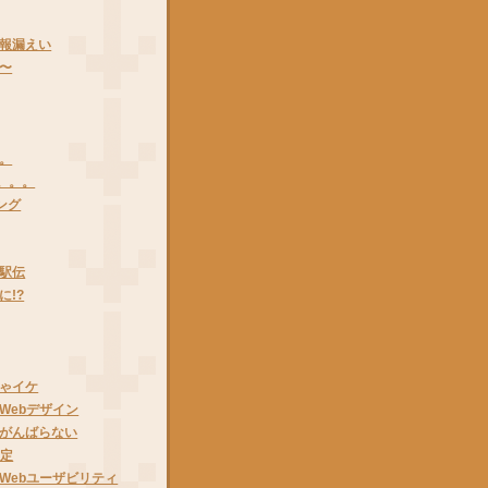
報漏えい
〜
。
も。。。
ソング
駅伝
に!?
ゃイケ
Webデザイン
がんばらない
設定
Webユーザビリティ