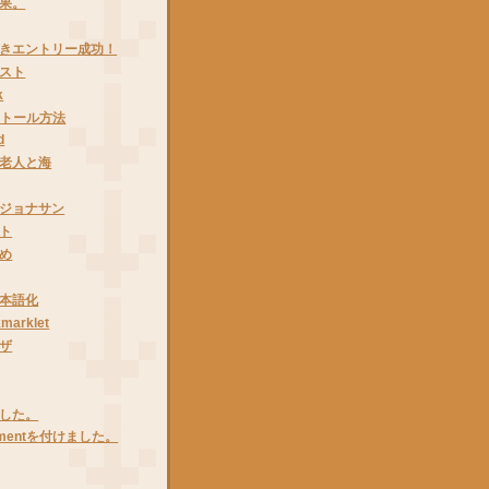
果。
きエントリー成功！
スト
k
ンストール方法
d
老人と海
ジョナサン
ト
め
本語化
marklet
ザ
した。
mmentを付けました。