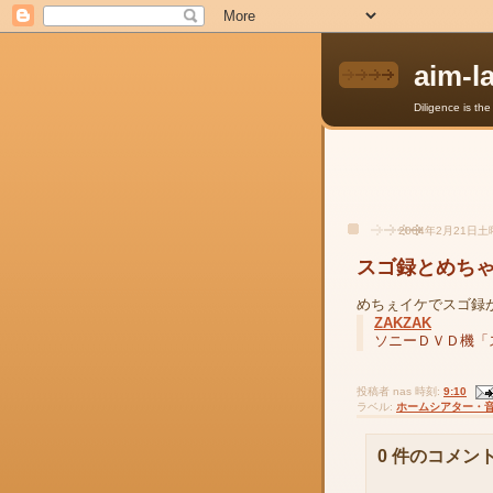
aim-l
Diligence is th
2004年2月21日
スゴ録とめち
めちぇイケでスゴ録
ZAKZAK
ソニーＤＶＤ機「
投稿者
nas
時刻:
9:10
ラベル:
ホームシアター・
0 件のコメント