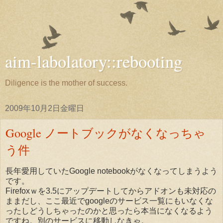
aim-labolatory::rebooting
Diligence is the mother of success.
2009年10月2日金曜日
Google ノートブックがなくなっちゃ
う件
長年愛用していたGoogle notebookがなくなってしまうよう
です。
Firefoxｗを3.5にアップデートしてからアドオンも未対応の
ままだし、ここ最近でgoogleのサービス一覧にもいなくな
ったしどうしちゃったのかと思ったら本当になくなるよう
ですね。別のサービスに移動しなきゃ。