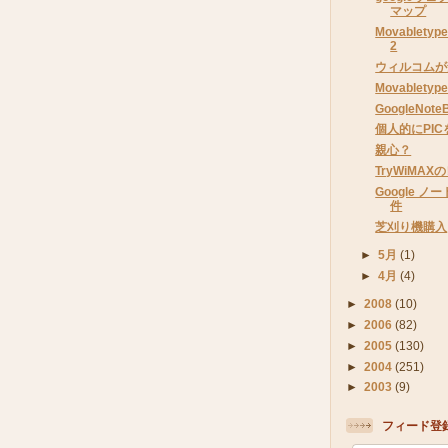
マップ
Movablet
2
ウィルコムが
Movablety
GoogleNot
個人的にPI
親心？
TryWiMA
Google 
件
芝刈り機購入
►
5月
(1)
►
4月
(4)
►
2008
(10)
►
2006
(82)
►
2005
(130)
►
2004
(251)
►
2003
(9)
フィード登