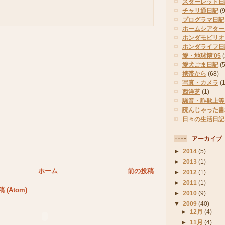
スターレット日
チャリ通日記
(9
プログラマ日記
ホームシアター
ホンダモビリオ
ホンダライフ日
愛・地球博'05
(
愛犬ごま日記
(
携帯から
(68)
写真・カメラ
(
西洋芝
(1)
騒音・詐欺上等
読んじゃった書
日々の生活日記
アーカイブ
►
2014
(5)
►
2013
(1)
ホーム
前の投稿
►
2012
(1)
►
2011
(1)
(Atom)
►
2010
(9)
▼
2009
(40)
►
12月
(4)
►
11月
(4)