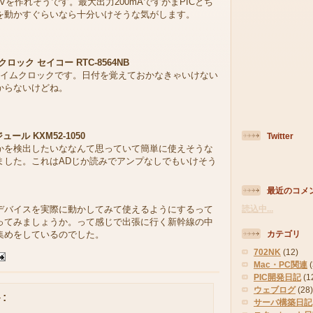
.3Vを作れそうです。最大出力200mAですがまPICとち
を動かすぐらいなら十分いけそうな気がします。
ック セイコー RTC-8564NB
ルタイムクロックです。日付を覚えておかなきゃいけない
からないけどね。
ール KXM52-1050
Twitter
かを検出したいななんて思っていて簡単に使えそうな
ました。これはADじか読みでアンプなしでもいけそう
最近のコメ
読込中...
デバイスを実際に動かしてみて使えるようにするって
ってみましょうか。って感じで出張に行く新幹線の中
カテゴリ
集めをしているのでした。
702NK
(12)
Mac・PC関連
PIC開発日記
(1
ウェブログ
(28)
:
サーバ構築日記