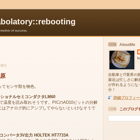
abolatory::rebooting
e mother of success.
AboutMe
k
水曜日
自動車とIT業界の
葉原
最近は忙しさに解
が作れるようにな
ってセンサ類を物色。
分！
ナショナルセミコンダクタLM60
詳細プロフィー
て温度を読み取れそうです。PICのAD10ビットの分解
にはアナログ的にアンプしてやらないといけなそうで
このブログ
ンバータ3V出力 HOLTEK HT7733A