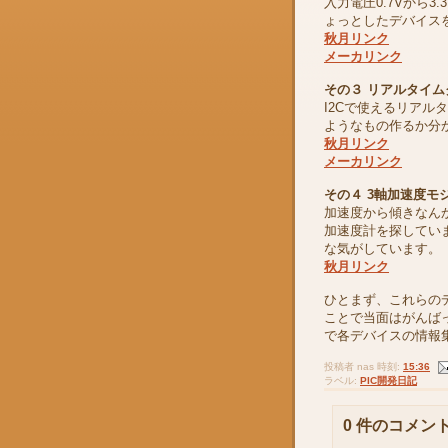
入力電圧0.7Vから3
ょっとしたデバイス
秋月リンク
メーカリンク
その３ リアルタイムクロ
I2Cで使えるリア
ようなもの作るか分
秋月リンク
メーカリンク
その４ 3軸加速度モジュ
加速度から傾きなん
加速度計を探してい
な気がしています。
秋月リンク
ひとまず、これらの
ことで当面はがんば
で各デバイスの情報
投稿者
nas
時刻:
15:36
ラベル:
PIC開発日記
0 件のコメント