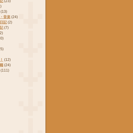
記
(23)
)
(13)
・音楽
(24)
日記
(2)
記
(7)
2)
50)
15)
！
(12)
籍
(24)
(111)