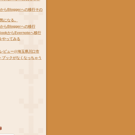
ypeからBloggerへの移行その
気になる。
peからBloggerへの移行
eBookからEvernoteへ移行
Cをやってみる
Xのレビュー@埼玉県川口市
ノートブックがなくなっちゃう
録