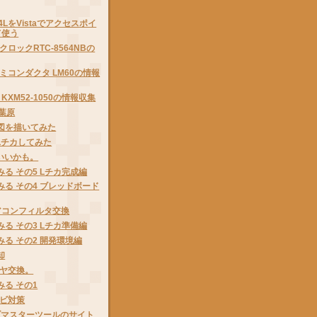
G54LをVistaでアクセスポイ
て使う
ロックRTC-8564NBの
ミコンダクタ LM60の情報
KXM52-1050の情報収集
秋葉原
路図を描いてみた
8でLチカしてみた
がいいかも。
みる その5 Lチカ完成編
みる その4 ブレッドボード
アコンフィルタ交換
みる その3 Lチカ準備編
みる その2 開発環境編
却
ヤ交換。
みる その1
ビ対策
ェブマスターツールのサイト