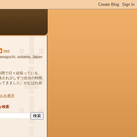
nas
awaguchi, saitama, Japan
狭間で日々頑張っている。
放され少しずつ自分の時間
ってきました。がむばれ自
ルを表示
を検索