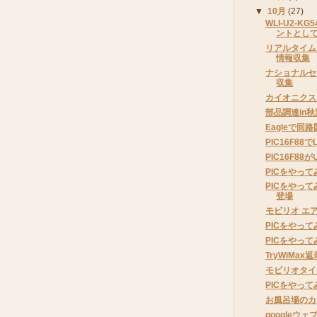
▼
10月
(27)
WLI-U2-K
ントとし
リアルタイムク
情報収集
ナショナルセ
収集
カイオニクス 
部品調達in
Eagleで回
PIC16F8
PIC16F88
PICをやって
PICをやって
登場
モビリオ エ
PICをやって
PICをやって
TryWiMax返
モビリオタイ
PICをやって
お風呂場のカ
googleウ