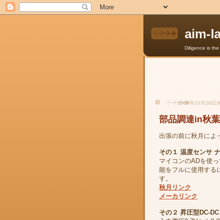
aim-l
Diligence is th
2009年10月28日
部品調達in秋
出張の前に秋月によ
その１ 温度センサ 
マイコンのADを使っ
能をフルに使用する
す。
秋月リンク
メーカリンク
その２ 昇圧型DC-DCコ