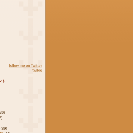
follow me on Twitter
twilog
ント
(36)
2)
(89)